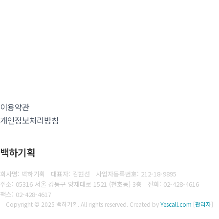
이용약관
개인정보처리방침
백하기획
회사명: 백하기획 대표자: 김현선
사업자등록번호:
212-18-9895
주소: 05316 서울 강동구 양재대로 1521 (천호동) 3층
전화: 02-428-4616
팩스:
02-428-4617
Copyright © 2025 백하기획. All rights reserved.
Created by
Yescall.com
[
관리자
]