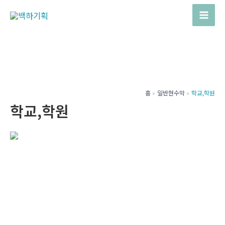
콘
텐
Mai
츠
Men
로
건
너
뛰
홈
일반현수막
학교,학원
기
학교,학원